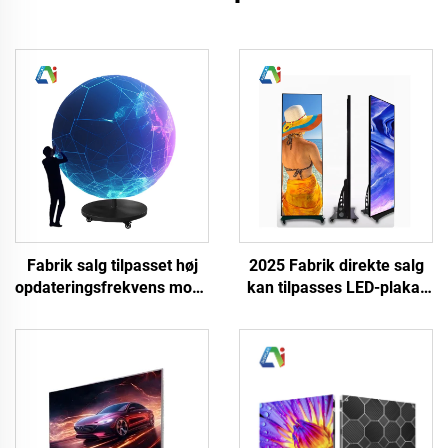
Fabrik salg tilpasset høj
2025 Fabrik direkte salg
opdateringsfrekvens mobil
kan tilpasses LED-plakat
Led kreativ display skærm
HD fuld farve P3 P4 LED
indendørs hængende Led
digital visningsskærm
kugleformet display
indendørs/uddendørs ny
skærm
design