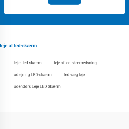
leje af led-skærm
lej et led-skærm
leje af led-skærmvisning
udlejning LED-skærm
led væg leje
udendørs Leje LED Skærm