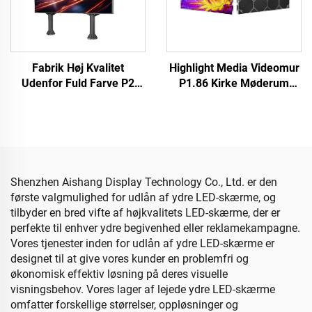
Fabrik Høj Kvalitet
Highlight Media Videomur
Udenfor Fuld Farve P2
P1.86 Kirke Møderum
P2.5 & P4 LED Panel
Indendørs Fast LED
Matrix til
Display Kabinet
Koncertscenestejlskærm
640X480mm Tilpasset
og Video Wall
Størrelse LED Skærm
Panel
Shenzhen Aishang Display Technology Co., Ltd. er den
første valgmulighed for udlån af ydre LED-skærme, og
tilbyder en bred vifte af højkvalitets LED-skærme, der er
perfekte til enhver ydre begivenhed eller reklamekampagne.
Vores tjenester inden for udlån af ydre LED-skærme er
designet til at give vores kunder en problemfri og
økonomisk effektiv løsning på deres visuelle
visningsbehov. Vores lager af lejede ydre LED-skærme
omfatter forskellige størrelser, oppløsninger og