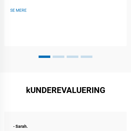
dem. Uanset om det er ved en live-koncert, et handelsshow
eller et firma møde, så kan disse fleksible paneler dreje, rulle
SE MERE
og monteres næsten...
kUNDEREVALUERING
- Sarah.