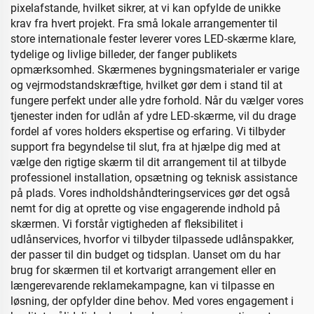
pixelafstande, hvilket sikrer, at vi kan opfylde de unikke
krav fra hvert projekt. Fra små lokale arrangementer til
store internationale fester leverer vores LED-skærme klare,
tydelige og livlige billeder, der fanger publikets
opmærksomhed. Skærmenes bygningsmaterialer er varige
og vejrmodstandskræftige, hvilket gør dem i stand til at
fungere perfekt under alle ydre forhold. Når du vælger vores
tjenester inden for udlån af ydre LED-skærme, vil du drage
fordel af vores holders ekspertise og erfaring. Vi tilbyder
support fra begyndelse til slut, fra at hjælpe dig med at
vælge den rigtige skærm til dit arrangement til at tilbyde
professionel installation, opsætning og teknisk assistance
på plads. Vores indholdshåndteringservices gør det også
nemt for dig at oprette og vise engagerende indhold på
skærmen. Vi forstår vigtigheden af fleksibilitet i
udlånservices, hvorfor vi tilbyder tilpassede udlånspakker,
der passer til din budget og tidsplan. Uanset om du har
brug for skærmen til et kortvarigt arrangement eller en
længerevarende reklamekampagne, kan vi tilpasse en
løsning, der opfylder dine behov. Med vores engagement i