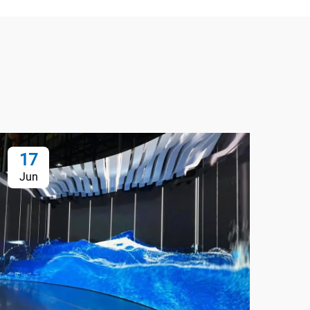
17
1
Jun
Ju