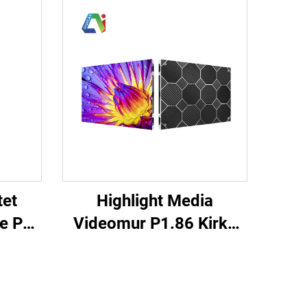
tet
Highlight Media
ve P2
Videomur P1.86 Kirke
anel
Møderum Indendørs
Fast LED Display Kabinet
skærm
640X480mm Tilpasset