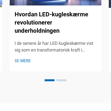
Hvordan LED-kugleskærme
revolutionerer
underholdningen
I de senere år har LED kugleskærme vist
sig som en transformatorisk kraft i
underholdningsindustrien, fascinerende
SE MERE
publikum med deres storslåede visuelle
effekter og immersive oplevelser. Disse
innovative displays, karakteriseret ved
deres kugleform...