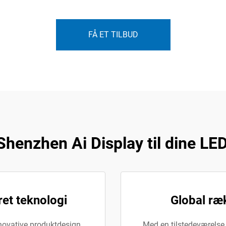
FÅ ET TILBUD
Shenzhen Ai Display til dine LE
ret teknologi
Global ræ
innovative produktdesign
Med en tilstedeværelse 