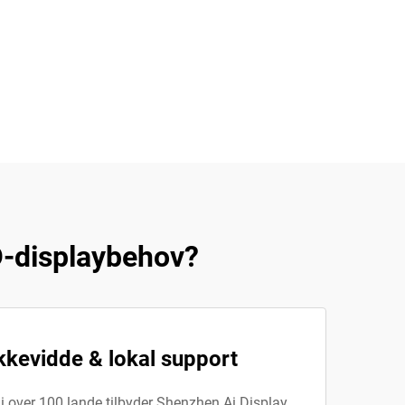
D-displaybehov?
kkevidde & lokal support
i over 100 lande tilbyder Shenzhen Ai Display