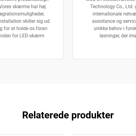
 Vores skærme har høj
Technology Co., Ltd.
tegrationsmuligheder,
internationale netvæ
nstallation skiller sig ud.
assistance og service
g for at holde os foran
unikke behov i fors
e inden for LED-skærm
løsninger, der i
Relaterede produkter