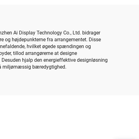
l
Størrelse LED Skærm
Panel
hen Ai Display Technology Co., Ltd. bidrager
ndere og højdepunkterne fra arrangementet. Disse
øjnefaldende, hvilket øgede spændingen og
der, tillod arrangørerne at designe
. Desuden hjalp den energieffektive designløsning
på miljømæssig bæredygtighed.