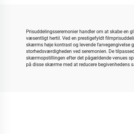
Videowand
Prisuddelingsseremonier handler om at skabe en g
væsentligt hertil. Ved en prestigefyldt filmprisudde
skærms høje kontrast og levende farvegengivelse g
storhedsværdigheden ved seremonien. De tilpassede 
skærmopstillingen efter det pågældende venues spec
på disse skærme med at reducere begivenhedens sa