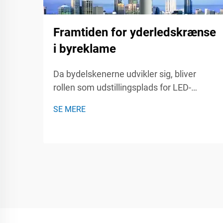
Framtiden for yderledskrænse
i byreklame
Da bydelskenerne udvikler sig, bliver
rollen som udstillingsplads for LED-
skærmes i reklame stadig vigtigere. Disse
SE MERE
dynamiske,
opmærksomhedstiltrækkende skærme
fanger ikke kun opmærksomheden, men
engagerer også publikum på måder, som
traditionel reklame ikke kan. Thi...