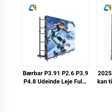
Bærbar P3.91 P2.6 P3.9
2025 
P4.8 Udeinde Leje Fuldt
kan t
Vejr LED Display Skærm
HD fu
Panel Begivenheder
dig
Bagscenarie Kirke LED
inde