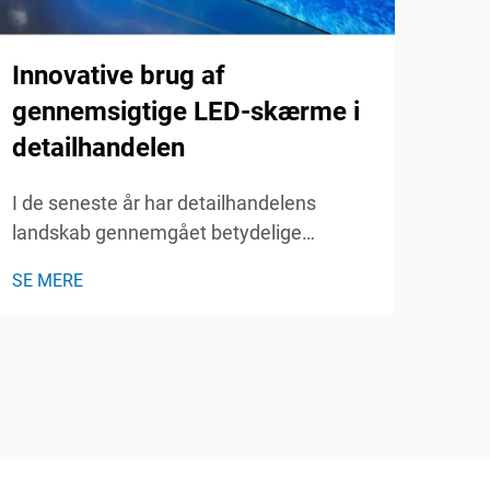
Hvo
Innovative brug af
den
gennemsigtige LED-skærme i
ar
detailhandelen
I de
I de seneste år har detailhandelens
arra
landskab gennemgået betydelige
valg
transformationer, drivet af fremskridt
SE 
påvi
SE MERE
inden for teknologi og ændrede
succ
forbrugeradfærdier. En af de mest
af L
revolutionære innovationer inden for
smar
dette område er brugen af LED
søger
gennemsigtige skærme. Disse...