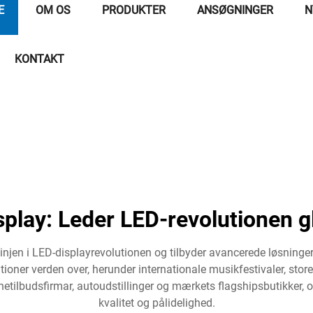
E
OM OS
PRODUKTER
ANSØGNINGER
N
KONTAKT
splay: Leder LED-revolutionen g
linjen i LED-displayrevolutionen og tilbyder avancerede løsninge
ationer verden over, herunder internationale musikfestivaler, st
tilbudsfirmar, autoudstillinger og mærkets flagshipsbutikker, o
kvalitet og pålidelighed.