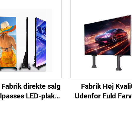
Fabrik direkte salg
Fabrik Høj Kvali
ilpasses LED-plakat
Udenfor Fuld Far
ld farve P3 P4 LED
P2.5 & P4 LED P
ital visningsskærm
Matrix til
ndørs/uddendørs ny
Koncertscenestejl