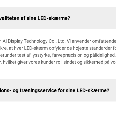
kvaliteten af sine LED-skærme?
hen Ai Display Technology Co., Ltd. Vi anvender omfatten
 sikre, at hver LED-skærm opfylder de højeste standarder
nder test af lysstyrke, farvepræcision og pålidelighed, i
, hvilket giver vores kunder ro i sindet og sikkerhed på v
ations- og træningsservice for sine LED-skærme?