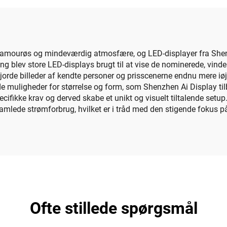
design
og Video Wal
lamourøs og mindeværdig atmosfære, og LED-displayer fra Shenz
ling blev store LED-displays brugt til at vise de nominerede, vi
jorde billeder af kendte personer og prisscenerne endnu mere i
muligheder for størrelse og form, som Shenzhen Ai Display tilby
ifikke krav og derved skabe et unikt og visuelt tiltalende setup
mlede strømforbrug, hvilket er i tråd med den stigende fokus 
Ofte stillede spørgsmål