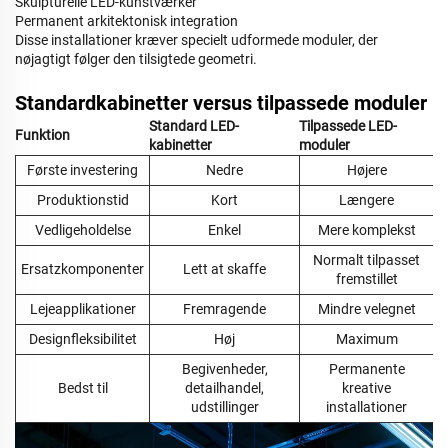
Skulpturelle LED-kunstværker
Permanent arkitektonisk integration
Disse installationer kræver specielt udformede moduler, der
nøjagtigt følger den tilsigtede geometri.
Standardkabinetter versus tilpassede moduler
Standard LED-
Tilpassede LED-
Funktion
kabinetter
moduler
Første investering
Nedre
Højere
Produktionstid
Kort
Længere
Vedligeholdelse
Enkel
Mere komplekst
Normalt tilpasset
Ersatzkomponenter
Lett at skaffe
fremstillet
Lejeapplikationer
Fremragende
Mindre velegnet
Designfleksibilitet
Høj
Maximum
Begivenheder,
Permanente
Bedst til
detailhandel,
kreative
udstillinger
installationer