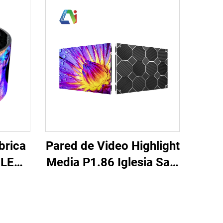
Pared de Video Highlight
brica
Media P1.86 Iglesia Sala
 LED
de Reuniones LED
dos
Display Interior Gabinete
e
640X480mm Tamaño
olor