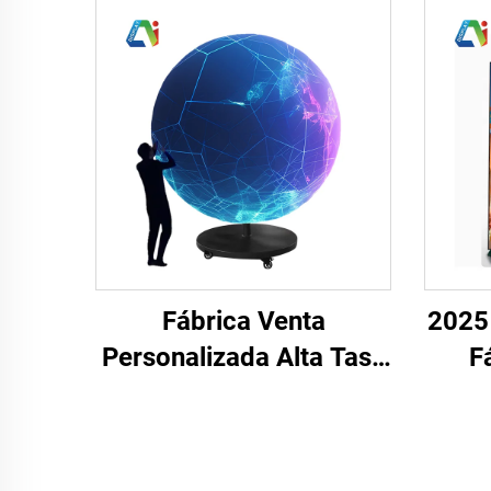
Fábrica Venta
2025 
Personalizada Alta Tasa
F
de Refresco Pantalla
Pers
Creativa Móvil LED para
HD 
Interiores con Pantalla
P4 P