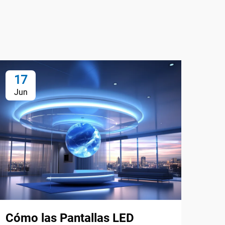
17
1
Jun
Ju
Cómo las Pantallas LED
Por