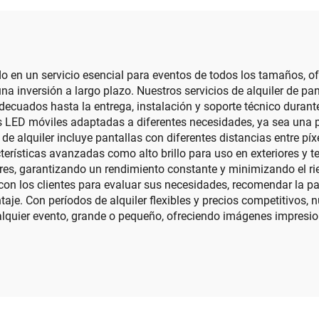
ara Interiores y
Completo P4 pa
iores Nuevo Diseño
Exterior Gran Pan
Cilíndrica
ido en un servicio esencial para eventos de todos los tamaños,
una inversión a largo plazo. Nuestros servicios de alquiler de pa
decuados hasta la entrega, instalación y soporte técnico duran
s LED móviles adaptadas a diferentes necesidades, ya sea una 
de alquiler incluye pantallas con diferentes distancias entre píx
rísticas avanzadas como alto brillo para uso en exteriores y tec
res, garantizando un rendimiento constante y minimizando el ri
on los clientes para evaluar sus necesidades, recomendar la pa
aje. Con períodos de alquiler flexibles y precios competitivos, 
alquier evento, grande o pequeño, ofreciendo imágenes impresi