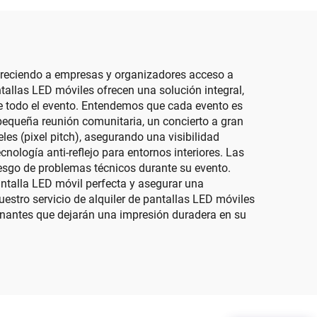
Personalizado Panel de
ra
Pantalla LED
talla
 ofreciendo a empresas y organizadores acceso a
ntallas LED móviles ofrecen una solución integral,
te todo el evento. Entendemos que cada evento es
pequeña reunión comunitaria, un concierto a gran
eles (pixel pitch), asegurando una visibilidad
nología anti-reflejo para entornos interiores. Las
esgo de problemas técnicos durante su evento.
ntalla LED móvil perfecta y asegurar una
nuestro servicio de alquiler de pantallas LED móviles
onantes que dejarán una impresión duradera en su