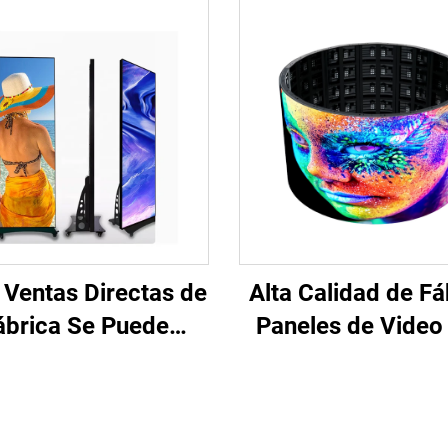
Ventas Directas de
Alta Calidad de Fá
ábrica Se Puede
Paneles de Video
onalizar Poster LED
Flexibles Curva
Color Completo P3
Pantalla Suav
antalla Digital LED
Impermeable de C