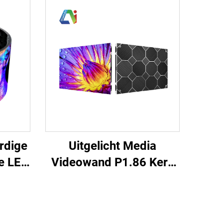
Uitgelicht Media
rdige
Videowand P1.86 Kerk
e LED
Vergaderzaal Binnen
cht
Vaste LED-weergavekast
e Full
640X480mm
euzen