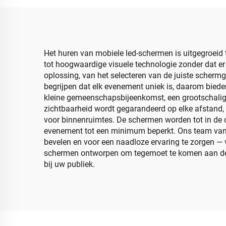
Inwendige Hangende
Di
Led Sferische Weergave
Sch
Scherm
Het huren van mobiele led-schermen is uitgegroeid 
tot hoogwaardige visuele technologie zonder dat er
oplossing, van het selecteren van de juiste schermg
begrijpen dat elk evenement uniek is, daarom bied
kleine gemeenschapsbijeenkomst, een grootschalig 
zichtbaarheid wordt gegarandeerd op elke afstand, 
voor binnenruimtes. De schermen worden tot in de d
evenement tot een minimum beperkt. Ons team van 
bevelen en voor een naadloze ervaring te zorgen — v
schermen ontworpen om tegemoet te komen aan de ei
bij uw publiek.