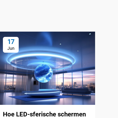
17
1
Jun
Ju
Hoe LED-sferische schermen
Waa