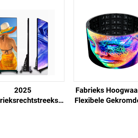
2025
Fabrieks Hoogwaa
rieksrechtstreeks
Flexibele Gekromd
oop Kan Aangepast
Videopanelen Za
en LED Affiche HD
Scherm Waterdicht
le Kleur P3 P4 LED
Color P4 Buiten R