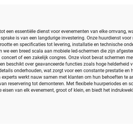
gitale Weergave
Cilinder Sche
erm Binnen Buiten
Nieuw Ontwerp
tot een essentiële dienst voor evenementen van elke omvang, wa
 sprake is van een langdurige investering. Onze huurdienst voo
rootte en specificaties tot levering, installatie en technische 
en we een breed scala aan mobiele led-schermen die zijn afgest
concert of een zakelijk congres. Onze vloot bevat schermen met
en beschikt over geavanceerde functies zoals hoge helderheid vo
etails onderhouden, wat zorgt voor een constante prestatie en h
experts werkt nauw samen met klanten om hun behoeften te ana
an reservering tot demonteren. Met flexibele huurperiodes en sc
sen van elk evenement, groot of klein, en biedt het indrukwekk