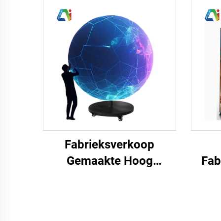
Fabrieksverkoop
Gemaakte Hoog
Fab
Vernieuwingsfrequentie
Verk
Mobiele Led Creatieve
Word
Weergave Scherm
Vol