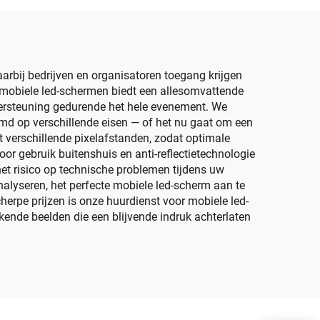
Aangepaste Grootte
rm
LED-schermpaneel
arbij bedrijven en organisatoren toegang krijgen
r mobiele led-schermen biedt een allesomvattende
ondersteuning gedurende het hele evenement. We
emd op verschillende eisen — of het nu gaat om een
 verschillende pixelafstanden, zodat optimale
or gebruik buitenshuis en anti-reflectietechnologie
et risico op technische problemen tijdens uw
lyseren, het perfecte mobiele led-scherm aan te
herpe prijzen is onze huurdienst voor mobiele led-
ende beelden die een blijvende indruk achterlaten