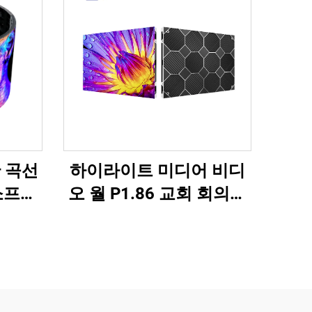
하이라이트 미디어 비디
 곡선
오 월 P1.86 교회 회의실
소프트
실내 고정형 LED 디스플
상 P4
레이 캐비닛
스크린
640X480mm 맞춤형 크
기 LED 스크린 패널