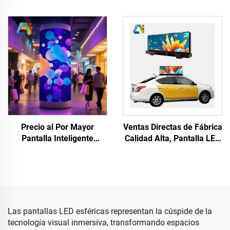
Diamante LED Pared de
Flexibles Curvados
Video Multifacética para
Pantalla Suave
Escenario DJ Pantalla LED
Impermeable de Color
Irregular Colgante
Completo P4 para Exterior
Gran Pantalla Cilíndrica
Precio al Por Mayor
Ventas Directas de Fábrica
Pantalla Inteligente
Calidad Alta, Pantalla LED
Flexible Personalizada
para Automóvil Inteligente
Cortina Color Completo
con Pantalla LED para
Pared de Video Curva LED
Ventana en Promoción
Panel de Pantalla Tienda
Pantalla LED
Centro Comercial
Personalizada Pantalla
LED
Las pantallas LED esféricas representan la cúspide de la
tecnología visual inmersiva, transformando espacios