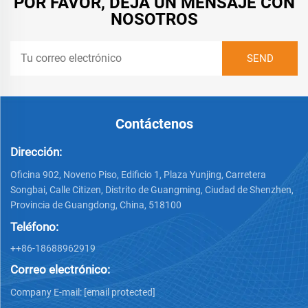
POR FAVOR, DEJA UN MENSAJE CON
NOSOTROS
Contáctenos
Dirección:
Oficina 902, Noveno Piso, Edificio 1, Plaza Yunjing, Carretera
Songbai, Calle Citizen, Distrito de Guangming, Ciudad de Shenzhen,
Provincia de Guangdong, China, 518100
Teléfono:
++86-18688962919
Correo electrónico:
Company E-mail:
[email protected]