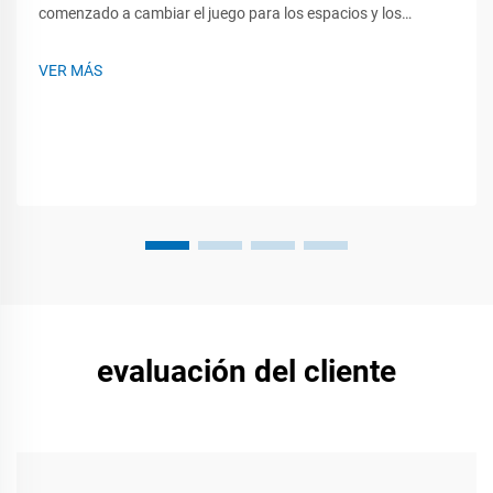
comenzado a cambiar el juego para los espacios y los
eventos que tienen lugar dentro de ellos. Ya sea en un
concierto en vivo, una feria comercial o una reunión
VER MÁS
corporativa, estos paneles flexibles pueden torcerse,
enrollarse y montarse casi...
evaluación del cliente