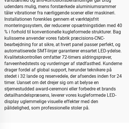
vandtæthed og anti-korrosionsbehandlinger gør brug
udendørs mulig, mens forstærkede aluminiumsrammer
tåler vibrationer fra nærliggende scener eller maskineri.
Installationen forenkles gennem et værktøjsfrit
monteringssystem, der reducerer opsætningstiden med 40
% i forhold til konventionelle kugleformede strukturer. Bag
kulisserne anvender vores fabrik præcisions-CNC-
bearbejdning for at sikre, at hvert panel passer perfekt, og
automatiserede SMT-linjer garanterer ensartet LED-ydelse.
Kvalitetskontrollen omfatter 72-timers aldringsprøver,
farveenhedstests og vurderinger af stødfasthed. Kunderne
drager fordel af global support, herunder teknikere på
stedet i 32 lande og reservedele, der afsendes inden for 24
timer. Uanset om det drejer sig om at belyse en
stjernestudded award-ceremoni eller forbedre et brands
detailhandelspræsens, leverer vores kugleformede LED-
display uglemmelige visuelle effekter med den
pålidelighed, som professionelle stoler på.