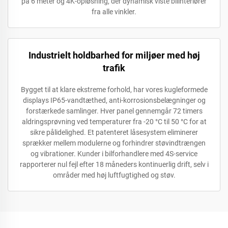
på 6 meter og 4K-opløsning, der dynamisk viste bilinteriører
fra alle vinkler.
Industrielt holdbarhed for miljøer med høj
trafik
Bygget til at klare ekstreme forhold, har vores kugleformede
displays IP65-vandtæthed, anti-korrosionsbelægninger og
forstærkede samlinger. Hver panel gennemgår 72 timers
aldringsprøvning ved temperaturer fra -20 °C til 50 °C for at
sikre pålidelighed. Et patenteret låsesystem eliminerer
sprækker mellem modulerne og forhindrer støvindtrængen
og vibrationer. Kunder i bilforhandlere med 4S-service
rapporterer nul fejl efter 18 måneders kontinuerlig drift, selv i
områder med høj luftfugtighed og støv.