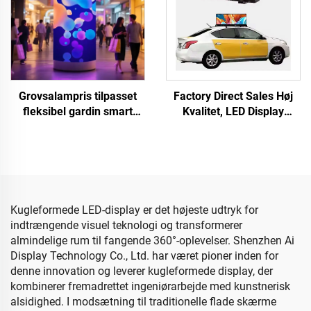
Grovsalampris tilpasset
Factory Direct Sales Høj
fleksibel gardin smart
Kvalitet, LED Display
display fuld farve kurvet
Skærm Bil Smart LED
LED
Bilskærm til Vindue
videovægsskærmspaneler
Populær Salg Tilpasset
butik LED-skærm
LED Skærm Led Display
Kugleformede LED-display er det højeste udtryk for
indtrængende visuel teknologi og transformerer
almindelige rum til fangende 360°-oplevelser. Shenzhen Ai
Display Technology Co., Ltd. har været pioner inden for
denne innovation og leverer kugleformede display, der
kombinerer fremadrettet ingeniørarbejde med kunstnerisk
alsidighed. I modsætning til traditionelle flade skærme