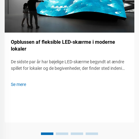
Opblussen af fleksible LED-skærme i moderne
lokaler
De sidste par år har bøjelige LED-skærme begyndt at ændre
spillet for lokaler og de begivenheder, der finder sted indeni
dem. Uanset om det er ved en live-koncert, et handelsshow
eller et firma møde, så kan disse fleksible paneler dreje, rulle
Se mere
og monteres næsten...