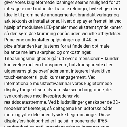
giver vores kugleformede løsninger seerne mulighed for at
interagere med indholdet fra alle retninger, hvilket gør dem
ideelle til prominente arrangementer, brandaktiveringer og
arkitektoniske installationer. Hvert display er fremstillet ved
hjælp af modulære LED-paneler med ekstremt tynde kanter,
så den sømløse krumning opnås uden visuelle afbrydelser.
Panelerne understøtter opløsninger op til 4K, og
pixelafstanden kan justeres for at finde den optimale
balance mellem skarphed og omkostninger.
Tilpasningsmuligheder går ud over dimensioner – kunder
kan vælge mellem transparente, halvtransparente eller
uigennemsigtige overflader samt integrere interaktive
touch-sensorer til publikumsengagement. Ved
internationale musikfestivaler har vores kugleformede
display fungeret som dynamiske scenebaggrunde, der
synkroniseres med liveoptrædener via
realtidsdatastrømme. Ved biludstillinger genskaber de 3D-
modeller af køretøjer, så deltagerne kan udforske både
indre og ydre dele uden fysiske begrænsninger. Disse
display’ers holdbarhed er lige så imponerende: IP65-