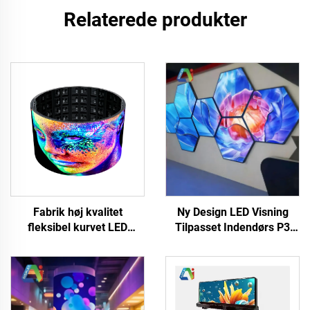
Relaterede produkter
Ny Design LED Visning
Fabrik høj kvalitet
Tilpasset Indendørs P3
fleksibel kurvet LED
Diamond LED Flertydige
videopaneler blød skærm
Videovæg til DJ Scen
vandtæt fuld farve P4
Hængende Irregulære LED
uddendørs gigantisk
Visningsskærm
cylindrisk skærm