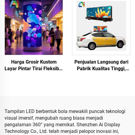
untuk Layar Tampilan LED
Penuh P4 Luar Ruangan
Tak Beraturan Gantung di
Layar Silinder Raksasa
Panggung DJ
Harga Grosir Kustom
Penjualan Langsung dari
Layar Pintar Tirai Fleksibel
Pabrik Kualitas Tinggi,
Warna Penuh Dinding
Layar Tampilan LED Mobil
Video LED Berbentuk
Pintar LED Layar Mobil
Kurva Panel Penampilan
untuk Jendela Penjualan
Showroom Mall LED
Kustom Layar LED
Display
Tampilan LED
Tampilan LED berbentuk bola mewakili puncak teknologi
visual imersif, mengubah ruang biasa menjadi
pengalaman 360° yang memikat. Shenzhen Ai Display
Technology Co., Ltd. telah menjadi pelopor inovasi ini,