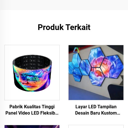
Produk Terkait
Layar LED Tampilan
Pabrik Kualitas Tinggi
Desain Baru Kustom
Panel Video LED Fleksibel
Indoor P3 Diamond LED
Berbentuk Kurva Layar
Video Dinding Multifaset
Lembut Tahan Air Warna