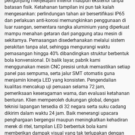
pengunjung menjelajahi interior maupun eksterior tanpa
batasan fisik. Ketahanan tampilan ini pun tak kalah
mengesankan: perlindungan tahan air bersertifikasi IP65
dan perlakuan anti-korosi memungkinkan penggunaan di
luar ruangan, sementara rangka aluminium yang diperkuat
mampu menahan getaran dari panggung atau mesin di
sekitarnya. Pemasangan disederhanakan melalui sistem
perakitan tanpa alat, sehingga mengurangi waktu
pemasangan hingga 40% dibandingkan struktur berbentuk
bola konvensional. Di balik layar, pabrik kami
menggunakan mesin CNC presisi untuk memastikan setiap
panel pas sempurna, serta jalur SMT otomatis guna
menjamin kinerja LED yang konsisten. Pengendalian
kualitas mencakup uji penuaan selama 72 jam,
pemeriksaan keseragaman warna, dan evaluasi ketahanan
benturan. Klien memperoleh dukungan global, dengan
teknisi lapangan tersedia di 32 negara serta suku cadang
dikirim dalam waktu 24 jam. Baik menerangi upacara
penghargaan bergengsi maupun meningkatkan kehadiran
merek di ritel, tampilan LED berbentuk bola kami
memberikan dampak visual yang tak terlupakan dengan