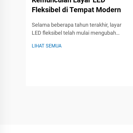
Kemunculan Layar LED
Fleksibel di Tempat Modern
Selama beberapa tahun terakhir, layar
LED fleksibel telah mulai mengubah
aturan main untuk tempat dan acara
LIHAT SEMUA
yang berlangsung di dalamnya. Baik di
konser langsung, pameran dagang, atau
pertemuan perusahaan, panel-panel
fleksibel ini dapat bengkok, melingkar,
dan dipasang hampir...