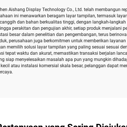
hen Aishang Display Technology Co., Ltd. telah membangun re
usahaan ini menawarkan beragam layar tampilan, termasuk layar 
nggih dan bahan berkualitas tinggi, dengan langkah-langkah p
hingga perakitan dan pengujian akhir, setiap produk menjalan
nvestasi besar dalam penelitian dan pengembangan, terus beri
roduk, perusahaan juga berkomitmen untuk memberikan layana
an memilih solusi layar tampilan yang paling sesuai sesuai 
 tepat waktu dan akurat, memastikan transaksi berjalan lancar
ang siap menyelesaikan masalah apa pun yang mungkin dihadap
a kecil atau instalasi komersial skala besar, pelanggan dapat
ercaya.