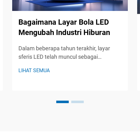
Bagaimana Layar Bola LED
Mengubah Industri Hiburan
Dalam beberapa tahun terakhir, layar
sferis LED telah muncul sebagai
kekuatan transformasional dalam
LIHAT SEMUA
industri hiburan, menawan penonton
dengan visual mereka yang menakjubkan
dan pengalaman imersif. Tampilan
inovatif ini, ditandai dengan bentuk bola
mereka...