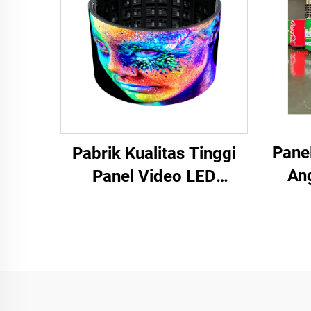
Pane
Pabrik Kualitas Tinggi
An
Panel Video LED
Kust
Fleksibel Berbentuk
Bis
Kurva Layar Lembut
L
Tahan Air Warna Penuh
P4 Luar Ruangan Layar
Silinder Raksasa