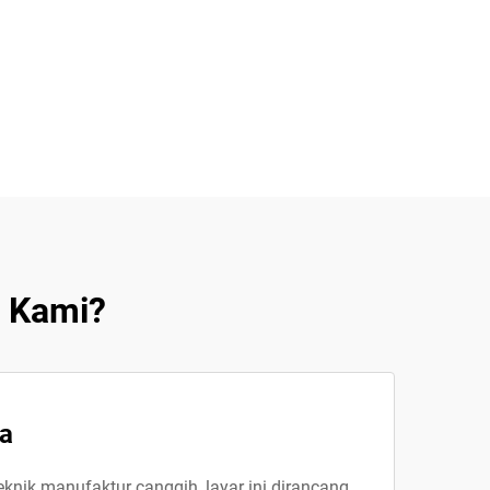
D Kami?
a
knik manufaktur canggih, layar ini dirancang