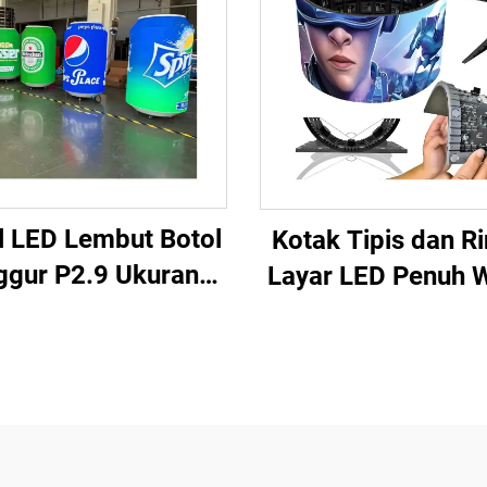
l LED Lembut Botol
Kotak Tipis dan R
ggur P2.9 Ukuran
Layar LED Penuh 
om Indoor Outdoor
Tampilan Luar Ru
a Layar LED Iklan
Bentuk Tabun
ingkaran Layar
Berbentuk Cak
Berbentuk Bir
Fleksibel Layar 
Lembut Iklan Elekt