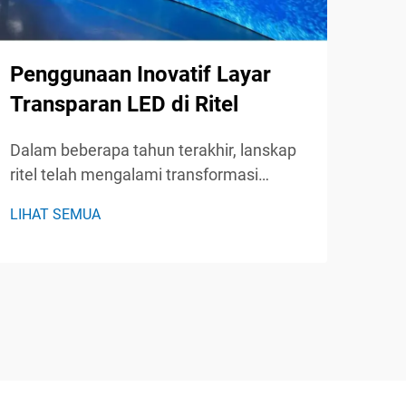
Me
Penggunaan Inovatif Layar
Tam
Transparan LED di Ritel
Cer
Dalam beberapa tahun terakhir, lanskap
Di e
ritel telah mengalami transformasi
pili
signifikan, didorong oleh perkembangan
LIHAT SEMUA
sign
teknologi dan perubahan perilaku
LIHA
kese
konsumen. Salah satu inovasi paling
Anda
revolusioner di bidang ini adalah
seba
penggunaan layar LED transparan.
peny
Thes...
...