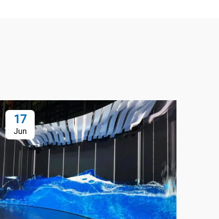
17
1
Jun
Ju