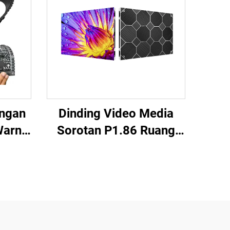
ingan
Dinding Video Media
Warna
Sorotan P1.86 Ruang
angan
Rapat Gereja Layar LED
g
Dalam Ruangan Tetap
ram
Lemari 640X480mm
LED
Ukuran Kustom Panel
ronik
Layar LED