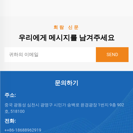
회람 신문
우리에게 메시지를 남겨주세요
문의하기
주소:
중국 광동성 심천시 광명구 시민가 송백로 윤경광장 1번지 9층 902
호, 518100
전화:
++86-18688962919