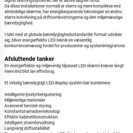
digital skiltningssystemer, der er aktive døgnet rundt
Da disse installationer normalt er større og mere komplekse end
almindelige skærme, har energibesparende teknologier en endnu
større indvirkning på driftsomkostningerne og den miljømæssige
bæredygtighed.
I takt med at globale bæredygtighedsstandarder fortsat udvikler
sig, bliver energieffektiv LED-teknik en væsentlig
konkurrencemæssig fordel for producenter og systemintegratorer.
Afsluttende tanker
En energieffektiv og miljøvenlig tilpasset LED-skærm kræver langt
mere end blot lav efforbrug.
Et virkelig bæredygtigt LED-display-system bør kombinere:
Intelligente lysstyrketsjustering
Miljøvenlige materialer
Avanceret termisk styring
Konstantstrømsdrevteknologi
Effektiv kabinettkonstruktion
Intelligent strømforvaltning
Langvarig driftsstabilitet