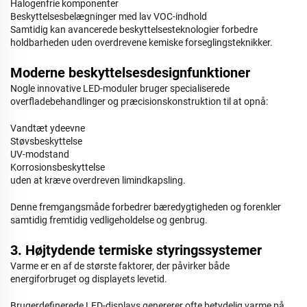
Halogenfrie komponenter
Beskyttelsesbelægninger med lav VOC-indhold
Samtidig kan avancerede beskyttelsesteknologier forbedre
holdbarheden uden overdrevene kemiske forseglingsteknikker.
Moderne beskyttelsesdesignfunktioner
Nogle innovative LED-moduler bruger specialiserede
overfladebehandlinger og præcisionskonstruktion til at opnå:
Vandtæt ydeevne
Støvsbeskyttelse
UV-modstand
Korrosionsbeskyttelse
uden at kræve overdreven limindkapsling.
Denne fremgangsmåde forbedrer bæredygtigheden og forenkler
samtidig fremtidig vedligeholdelse og genbrug.
3. Højtydende termiske styringssystemer
Varme er en af de største faktorer, der påvirker både
energiforbruget og displayets levetid.
Brugerdefinerede LED-displays genererer ofte betydelig varme på