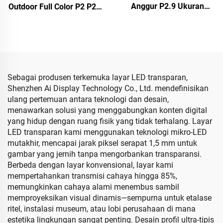
Anggur P2.9 Ukuran
Outdoor Full Color P2 P2.5
Kustom Indoor Outdoor
& P4 LED Panel Matriks
Bisa Layar LED Iklan
untuk Layar Dinding
Lingkaran Layar
Panggung Konser & Video
Berbentuk Bir
Wall Layar Konser
Sebagai produsen terkemuka layar LED transparan,
Shenzhen Ai Display Technology Co., Ltd. mendefinisikan
ulang pertemuan antara teknologi dan desain,
menawarkan solusi yang menggabungkan konten digital
yang hidup dengan ruang fisik yang tidak terhalang. Layar
LED transparan kami menggunakan teknologi mikro-LED
mutakhir, mencapai jarak piksel serapat 1,5 mm untuk
gambar yang jernih tanpa mengorbankan transparansi.
Berbeda dengan layar konvensional, layar kami
mempertahankan transmisi cahaya hingga 85%,
memungkinkan cahaya alami menembus sambil
memproyeksikan visual dinamis—sempurna untuk etalase
ritel, instalasi museum, atau lobi perusahaan di mana
estetika lingkungan sangat penting. Desain profil ultra-tipis