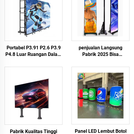
Portabel P3.91 P2.6 P3.9
penjualan Langsung
P4.8 Luar Ruangan Dalam
Pabrik 2025 Bisa
Ruangan Cuaca Penuh
Disesuaikan Poster LED
Layar Penyewaan Panel
HD Warna Penuh P3 P4
Tampilan LED Acara
Layar Digital LED Tampilan
Backstage Gereja Dinding
Baru Untuk Indoor dan
Video LED
Outdoor
Panel LED Lembut Botol
Pabrik Kualitas Tinggi