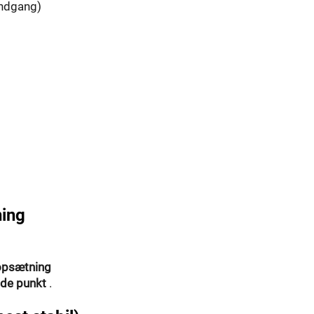
indgang)
ning
 opsætning
de punkt
.