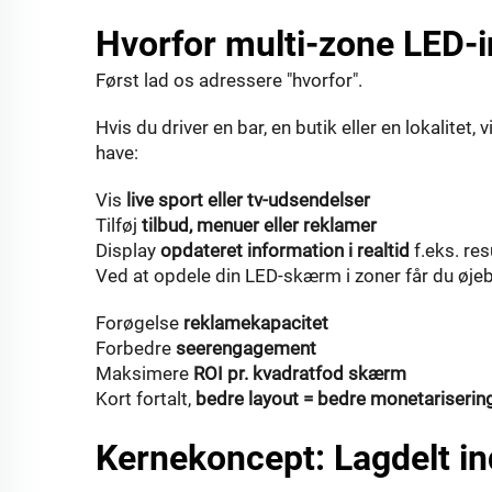
Hvorfor multi-zone LED-i
Først lad os adressere "hvorfor".
Hvis du driver en bar, en butik eller en lokalitet,
have:
Vis
live sport eller tv-udsendelser
Tilføj
tilbud, menuer eller reklamer
Display
opdateret information i realtid
f.eks. re
Ved at opdele din LED-skærm i zoner får du øjebl
Forøgelse
reklamekapacitet
Forbedre
seerengagement
Maksimere
ROI pr. kvadratfod skærm
Kort fortalt,
bedre layout = bedre monetariseri
Kernekoncept: Lagdelt ind