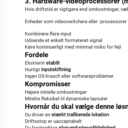
3. Hardware-videoprocessorer (m
Hvis driftstid er vigtigere end omkostninger, væ
Enheder som videoswitchere eller -processorer 
Kombinere flere input
Udsende et enkelt formateret signal
Køre kontinuerligt med minimal risiko for fejl
Fordele
Ekstremt
stabilt
Hurtigt
inputskiftning
Ingen OS-krasch eller softwareproblemer
Kompromisser
Højere initielle omkostninger
Mindre fleksibel til dynamiske layouter
Hvornår du skal vælge denne løs
Du driver en
stærkt trafikerede lokation
Driftsstop er uacceptabelt
Du foretrækker
plug-and-play-pålidelighed