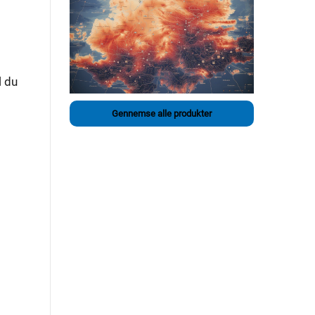
l du
Gennemse alle produkter