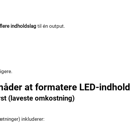
lere indholdslag
til én output.
igere.
måder at formatere LED-indhold
rst (laveste omkostning)
ninger) inkluderer: