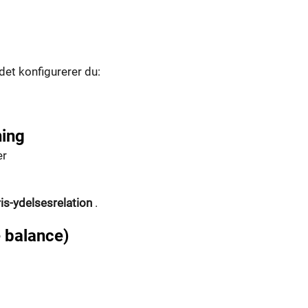
det konfigurerer du:
ning
er
is-ydelsesrelation
.
e balance)