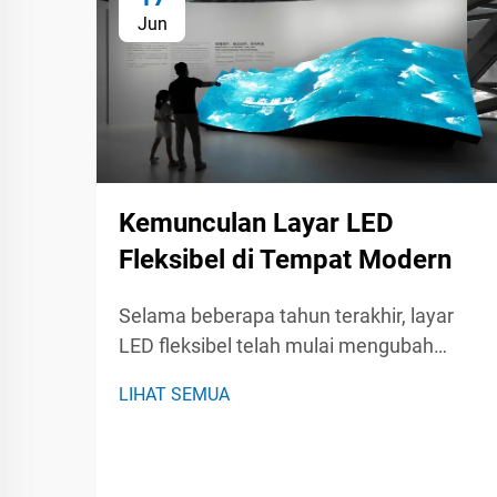
Jun
Kemunculan Layar LED
Fleksibel di Tempat Modern
Selama beberapa tahun terakhir, layar
LED fleksibel telah mulai mengubah
aturan main untuk tempat dan acara
LIHAT SEMUA
yang berlangsung di dalamnya. Baik di
konser langsung, pameran dagang, atau
pertemuan perusahaan, panel-panel
fleksibel ini dapat bengkok, melingkar,