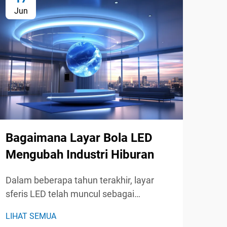
Jun
Ju
Bagaimana Layar Bola LED
Me
Mengubah Industri Hiburan
Tam
Cer
Dalam beberapa tahun terakhir, layar
sferis LED telah muncul sebagai
Di e
kekuatan transformasional dalam
pili
LIHAT SEMUA
industri hiburan, menawan penonton
sign