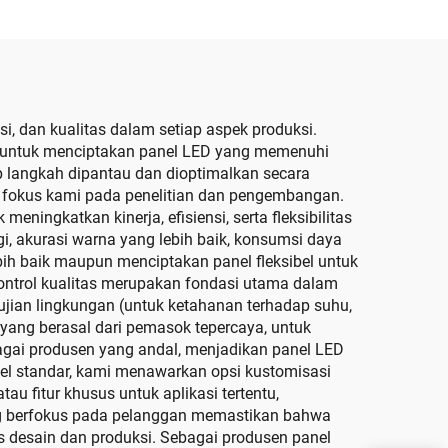
ng
Tahan Air Warna Penuh
Wall
P4 Luar Ruangan Layar
Silinder Raksasa
, dan kualitas dalam setiap aspek produksi.
t untuk menciptakan panel LED yang memenuhi
ap langkah dipantau dan dioptimalkan secara
fokus kami pada penelitian dan pengembangan.
ingkatkan kinerja, efisiensi, serta fleksibilitas
i, akurasi warna yang lebih baik, konsumsi daya
ebih baik maupun menciptakan panel fleksibel untuk
Kontrol kualitas merupakan fondasi utama dalam
gujian lingkungan (untuk ketahanan terhadap suhu,
yang berasal dari pemasok tepercaya, untuk
agai produsen yang andal, menjadikan panel LED
anel standar, kami menawarkan opsi kustomisasi
u fitur khusus untuk aplikasi tertentu,
g berfokus pada pelanggan memastikan bahwa
 desain dan produksi. Sebagai produsen panel