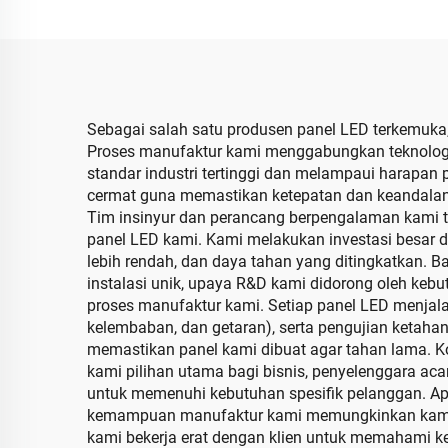
Panel Tampilan LED
L
Acara Backstage Gereja
Tam
Dinding Video LED
In
Sebagai salah satu produsen panel LED terkemuka,
Proses manufaktur kami menggabungkan teknologi
standar industri tertinggi dan melampaui harapan 
cermat guna memastikan ketepatan dan keandalan
Tim insinyur dan perancang berpengalaman kami teru
panel LED kami. Kami melakukan investasi besar d
lebih rendah, dan daya tahan yang ditingkatkan. B
instalasi unik, upaya R&D kami didorong oleh keb
proses manufaktur kami. Setiap panel LED menjalan
kelembaban, dan getaran), serta pengujian ketaha
memastikan panel kami dibuat agar tahan lama. Ko
kami pilihan utama bagi bisnis, penyelenggara aca
untuk memenuhi kebutuhan spesifik pelanggan. Apak
kemampuan manufaktur kami memungkinkan kami 
kami bekerja erat dengan klien untuk memahami k