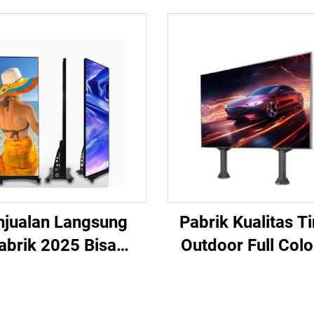
njualan Langsung
Pabrik Kualitas T
abrik 2025 Bisa
Outdoor Full Colo
suaikan Poster LED
P2.5 & P4 LED P
arna Penuh P3 P4
Matriks untuk La