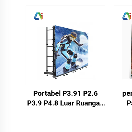
Portabel P3.91 P2.6
pe
P3.9 P4.8 Luar Ruangan
P
Dalam Ruangan Cuaca
Dise
Penuh Layar Penyewaan
HD W