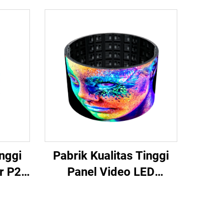
inggi
Pabrik Kualitas Tinggi
r P2
Panel Video LED
anel
Fleksibel Berbentuk
yar
Kurva Layar Lembut