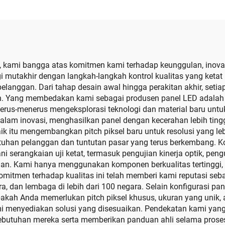
ayar Digital LED
Dinding Panggu
pilan Baru Untuk
Konser & Video 
door dan Outdoor
Layar Konser
 kami bangga atas komitmen kami terhadap keunggulan, inovasi
 mutakhir dengan langkah-langkah kontrol kualitas yang keta
pelanggan. Dari tahap desain awal hingga perakitan akhir, seti
. Yang membedakan kami sebagai produsen panel LED adalah 
s-menerus mengeksplorasi teknologi dan material baru untuk men
alam inovasi, menghasilkan panel dengan kecerahan lebih tingg
aik itu mengembangkan pitch piksel baru untuk resolusi yang l
utuhan pelanggan dan tuntutan pasar yang terus berkembang. 
i serangkaian uji ketat, termasuk pengujian kinerja optik, pen
nan. Kami hanya menggunakan komponen berkualitas tertinggi, 
mitmen terhadap kualitas ini telah memberi kami reputasi seb
ra, dan lembaga di lebih dari 100 negara. Selain konfigurasi p
ah Anda memerlukan pitch piksel khusus, ukuran yang unik, ata
menyediakan solusi yang disesuaikan. Pendekatan kami yan
ebutuhan mereka serta memberikan panduan ahli selama proses