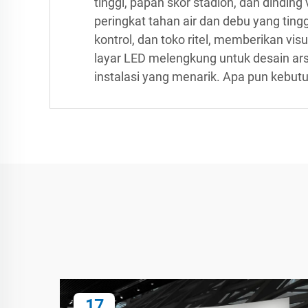
tinggi, papan skor stadion, dan dindi
peringkat tahan air dan debu yang tingg
kontrol, dan toko ritel, memberikan vis
layar LED melengkung untuk desain arsit
instalasi yang menarik. Apa pun kebut
17