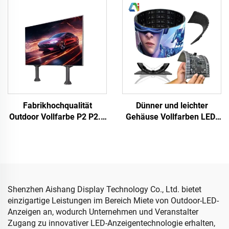
Display Schirm
Anzeigetafel Innendienst
Innenbereich Hängender
Außendienst Neues
LED-Sphärischer
Design
Anzeigeschirm
Fabrikhochqualität
Dünner und leichter
Outdoor Vollfarbe P2 P2.5
Gehäuse Vollfarben LED-
& P4 LED-Panel-Matrix für
Anzeige Outdoor
Konzertbühnenwanddisplay
Zylindrischer
und Konzertbildschirm-
Scheibenförmiger flexibler
Videowand
weicher LED-Bildschirm
Elektronische Werbung
Shenzhen Aishang Display Technology Co., Ltd. bietet
einzigartige Leistungen im Bereich Miete von Outdoor-LED-
Anzeigen an, wodurch Unternehmen und Veranstalter
Zugang zu innovativer LED-Anzeigentechnologie erhalten,