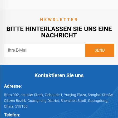
NEWSLETTER
BITTE HINTERLASSEN SIE UNS EINE
NACHRICHT
Kontaktieren Sie uns
Adresse:
Büro 902, neunter Stock, Gebäude 1, Yunjing Plaza, Songbai Straße,
Citizen Bezirk, Guangming District, Shenzhen Stadt, Guangdong,
China, 518100
Telefon: