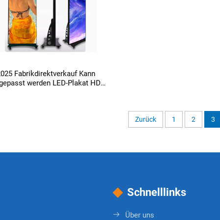
025 Fabrikdirektverkauf Kann
gepasst werden LED-Plakat HD
Vollfarbe P3 P4 LED Digitale
Anzeigetafel Innendienst
Außendienst Neues Design
Zurück
1
2
3
Schnelllinks
Über uns