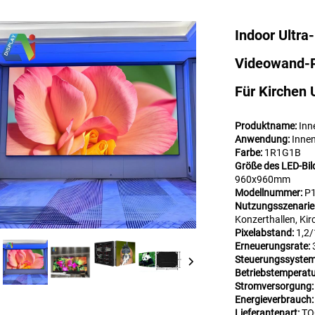
Indoor Ultra
Videowand-P
Für Kirchen
Produktname:
Inn
Anwendung:
Inne
Farbe:
1R1G1B
Größe des LED-Bil
960x960mm
Modellnummer:
P1
Nutzungsszenarie
Konzerthallen, Kir
Pixelabstand:
1,2
Erneuerungsrate:
Steuerungssyste
Betriebstempera
Stromversorgung
Energieverbrauch
Lieferantenart:
TO