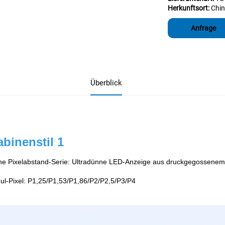
Herkunftsort:
Chi
Anfrage
Überblick
binenstil 1 
ne Pixelabstand-Serie: Ultradünne LED-Anzeige aus druckgegossenem Al
l-Pixel: P1,25/P1,53/P1,86/P2/P2,5/P3/P4