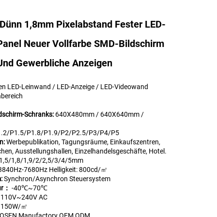
-Dünn 1,8mm Pixelabstand Fester LED-
anel Neuer Vollfarbe SMD-Bildschirm
 Und Gewerbliche Anzeigen
en LED-Leinwand / LED-Anzeige / LED-Videowand
nbereich
dschirm-Schranks:
640X480mm / 640X640mm /
.2/P1.5/P1.8/P1.9/P2/P2.5/P3/P4/P5
n:
Werbepublikation, Tagungsräume, Einkaufszentren,
chen, Ausstellungshallen, Einzelhandelsgeschäfte, Hotel.
/1,5/1,8/1,9/2/2,5/3/4/5mm
3840Hz-7680Hz Helligkeit: 800cd/㎡
m:
Synchron/Asynchron Steuersystem
tur：
-40℃~70℃
:
110V~240V AC
:
150W/㎡
OSEN Manufactory OEM ODM