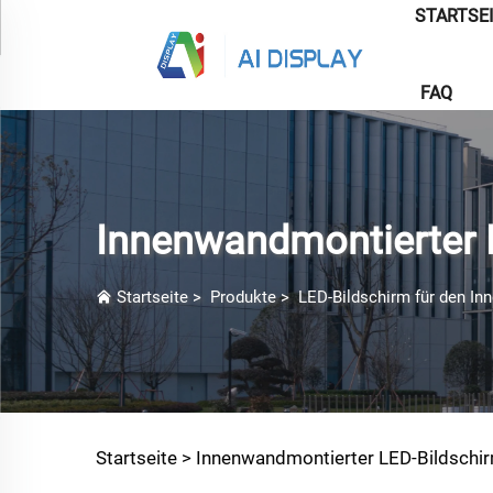
STARTSE
FAQ
Innenwandmontierter 
Startseite
>
Produkte
>
LED-Bildschirm für den In
Startseite >
Innenwandmontierter LED-Bildschi